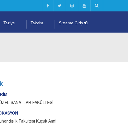
Taziye
Takvim
Sisteme Giriş
k
İRİM
ÜZEL SANATLAR FAKÜLTESİ
OKASYON
hendislik Fakültesi Küçük Amfi