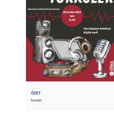
ÖZET
konser