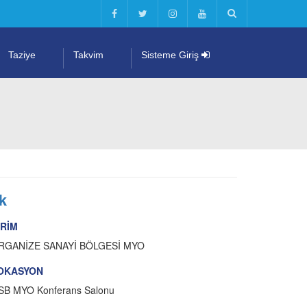
Taziye
Takvim
Sisteme Giriş
k
İRİM
RGANİZE SANAYİ BÖLGESİ MYO
OKASYON
SB MYO Konferans Salonu